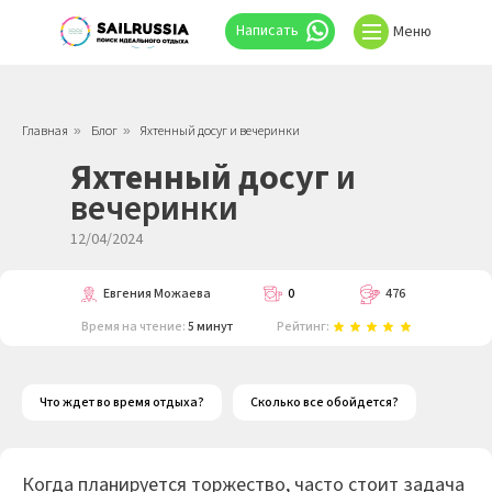
⠀Написать
Меню
Главная
Блог
Яхтенный досуг и вечеринки
»
»
Яхтенный досуг
и
вечеринки
12/04/2024
Евгения Можаева
0
476
Время на чтение:
5 минут
Рейтинг:
Что ждет во время отдыха?
Сколько все обойдется?
Когда планируется торжество, часто стоит задача