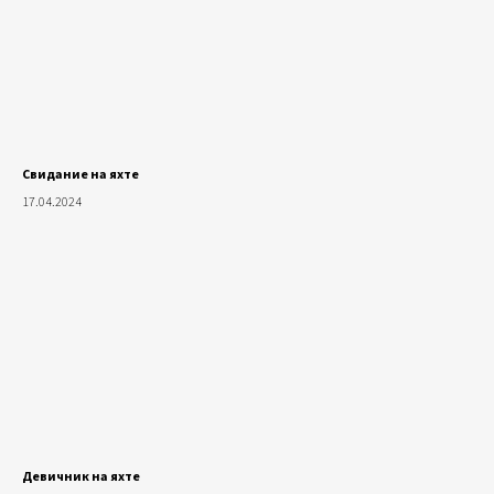
Свидание на яхте
17.04.2024
Девичник на яхте