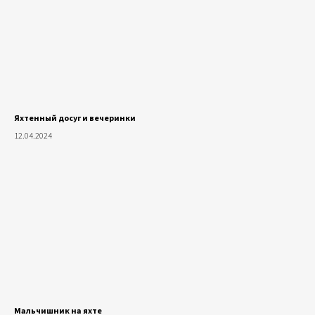
Яхтенный досуг и вечеринки
12.04.2024
Мальчишник на яхте