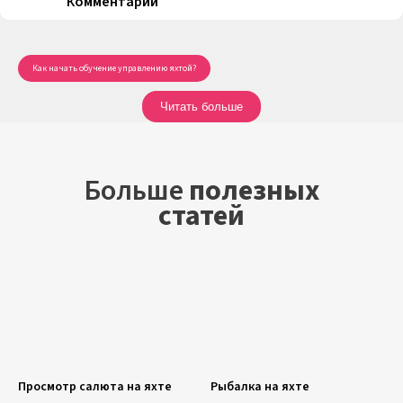
Комментарии
Как начать обучение управлению яхтой?
Основы управления парусной яхтой для новичков
Читать больше
Где получить курсы по управлению яхтой?
Какие навыки нужны для управления яхтой?
Больше
полезных
статей
Лучшие тренировочные программы по яхтингу
Что включает курс обучения управлению яхтой?
Как быстро научиться управлять яхтой?
Первые шаги в яхтинге: с чего начать?
Как правильно маневрировать яхтой?
Просмотр салюта на яхте
Рыбалка на яхте
Где пройти обучение управлению парусной яхтой?