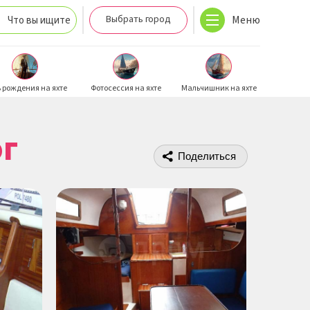
Выбрать город
Меню
Что вы ищите
 рождения на яхте
Фотосессия на яхте
Мальчишник на яхте
г
Поделиться