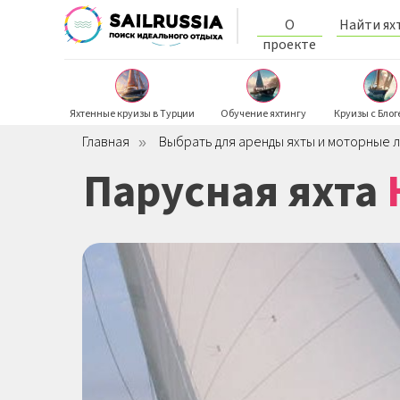
О
Найти ях
проекте
Яхтенные круизы в Турции
Обучение яхтингу
Круизы с Бло
Главная
Выбрать для аренды яхты и моторные л
»
Парусная яхта