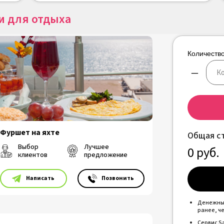
и для отдыха
Количество
–
Фуршет на яхте
Общая с
Выбор
Лучшее
0
руб.
клиентов
предложение
⠀⠀⠀Написать
⠀⠀⠀Позвонить
Денежные
ранее, ч
Сервис S