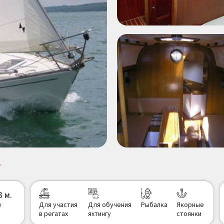
г
3 м.
а
Для участия
Для обучения
Рыбалка
Якорные
в регатах
яхтингу
стоянки