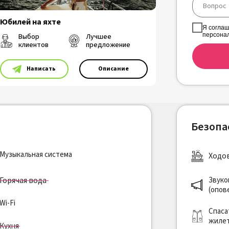
Юбилей на яхте
Я соглаш
персона
Выбор
Лучшее
клиентов
предложение
⠀⠀⠀Написать
Описание
Безопа
Музыкальная система
Ходо
Горячая вода
Звуко
(опов
Wi-Fi
Спаса
жиле
Кухня