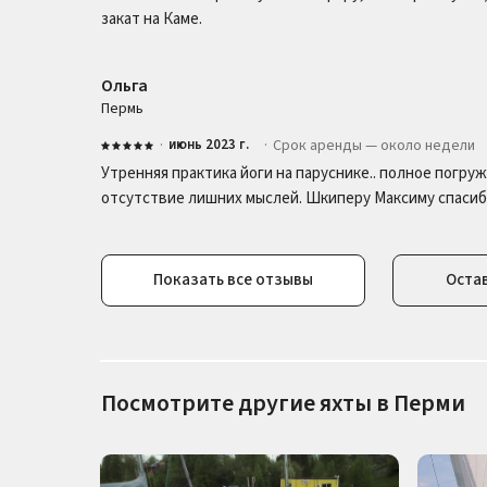
закат на Каме.
Ольга
Пермь
·
июнь 2023 г.
·
Срок аренды — около недели
Утренняя практика йоги на паруснике.. полное погру
отсутствие лишних мыслей. Шкиперу Максиму спасибо
Показать все отзывы
Оста
Отзывы о яхте Картер 30
Посмотрите другие яхты в Перми
Анастасия