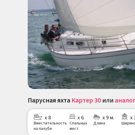
Парусная яхта
Картер 30
или
анало
х 8
х 6
х 9 м.
х 
Вместительность
Спальных
Длина
Ширин
на палубе
мест