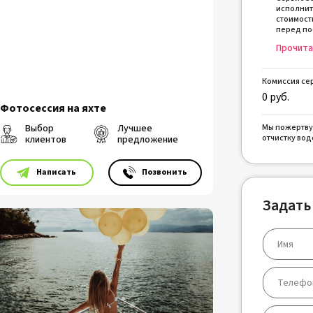
исполнит
стоимост
перед по
Прочита
Комиссия се
0
руб.
Фотосессия на яхте
Выбор
Лучшее
Мы пожертву
отчистку вод
клиентов
предложение
⠀⠀⠀Написать
⠀⠀⠀Позвонить
Задать