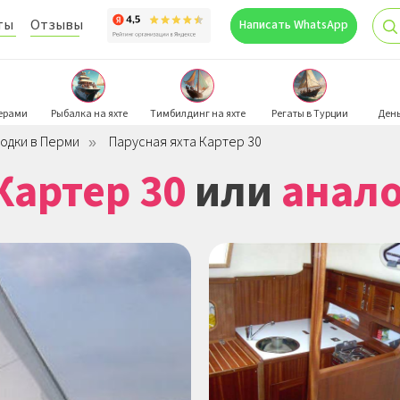
ты
Отзывы
Написать WhatsApp
⠀Написать
герами
Рыбалка на яхте
Tимбилдинг на яхте
Регаты в Турции
День
одки в Перми
Парусная яхта Картер 30
»
Картер 30
или
анало