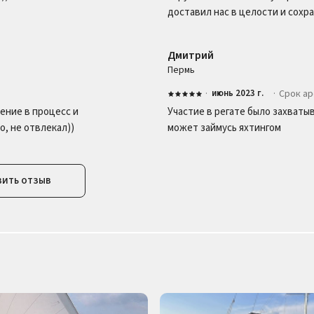
доставил нас в целости и сохра
Дмитрий
Пермь
·
июнь 2023 г.
·
Срок а
жение в процесс и
Участие в регате было захват
, не отвлекал))
может займусь яхтингом
вить отзыв
Владимир