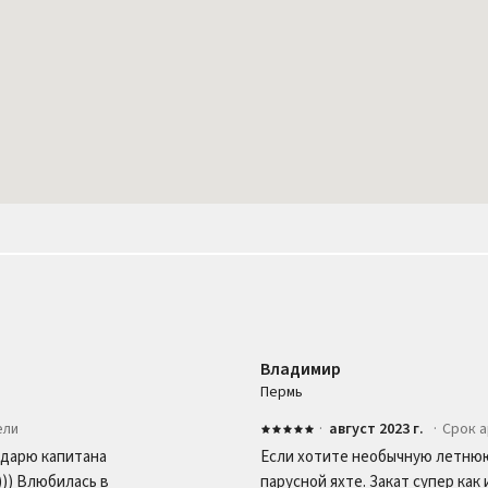
Владимир
Пермь
ели
·
август 2023 г.
·
Срок 
одарю капитана
Если хотите необычную летнюю
)) Влюбилась в
парусной яхте. Закат супер как