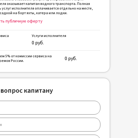
еля оказывает капитан водного транспорта. Полная
ь услуг исполнителя оплачивается отдельно на месте,
садкой на борт яхты, катера или лодки.
ть публичную оферту
рвиса
Услуги исполнителя
0
руб.
ем 5% от комиссии сервиса на
0
руб.
оемов России.
 вопрос капитану